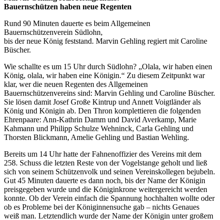
Bauernschützen haben neue Regenten
Rund 90 Minuten dauerte es beim Allgemeinen
Bauernschützenverein Südlohn,
bis der neue König feststand. Marvin Gehling regiert mit Caroline
Büscher.
Wie schallte es um 15 Uhr durch Südlohn? „Olala, wir haben einen
König, olala, wir haben eine Königin.“ Zu diesem Zeitpunkt war
klar, wer die neuen Regenten des Allgemeinen
Bauernschützenvereins sind: Marvin Gehling und Caroline Büscher.
Sie lösen damit Josef Große Kintrup und Annett Voigtländer als
König und Königin ab. Den Thron komplettieren die folgenden
Ehrenpaare: Ann-Kathrin Damm und David Averkamp, Marie
Kahmann und Philipp Schulze Wehninck, Carla Gehling und
Thorsten Blickmann, Amelie Gehling und Bastian Wehling.
Bereits um 14 Uhr hatte der Fahnenoffizier des Vereins mit dem
258. Schuss die letzten Reste von der Vogelstange geholt und ließ
sich von seinem Schützenvolk und seinen Vereinskollegen bejubeln.
Gut 45 Minuten dauerte es dann noch, bis der Name der Königin
preisgegeben wurde und die Königinkrone weitergereicht werden
konnte. Ob der Verein einfach die Spannung hochhalten wollte oder
ob es Probleme bei der Königinnensuche gab – nichts Genaues
weiß man. Letztendlich wurde der Name der Königin unter großem