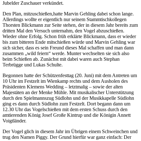
Jubelder Zuschauer verkündet.
Den Plan, mitzuschießen,hatte Marvin Gehling dabei schon lange.
Allerdings wollte er eigentlich nur seinem Stammtischkollegen
Thorsten Blickmann zur Seite stehen, der in diesem Jahr bereits zum
dritten Mal den Versuch unternahm, den Vogel abzuschießen.
Wieder ohne Erfolg. Schon früh erklärte Blickmann, dass er wieder
bis zum bitteren Ende mitschießen würde und Marvin Gehling war
sich sicher, dass es sein Freund dieses Mal schaffen und man dann
zusammen „wild feiern“ werde. Munter wechselten sie sich also
beim Schießen ab. Zunächst mit dabei waren auch Stephan
Terbrügge und Lukas Schulte.
Begonnen hatte der Schützenfesttag (20. Juni) mit dem Antreten um
10 Uhr im Festzelt im Wienkamp rechts und dem Ausholen des
Präsidenten Klemens Wedding – letztmalig – sowie der alten
Majestäten an der Menke Mühle. Mit musikalischer Unterstützung
durch den Spielmannszug Südlohn und der Musikkapelle Südlohn
ging es dann durch Südlohn zum Festzelt. Dort begann dann um
12.30 Uhr das Vogelschießen mit dem ersten Schuss durch den
amtierenden König Josef Große Kintrup und die Königin Annett
Voigtländer.
Der Vogel glich in diesem Jahr im Übrigen einem Schweinchen und
trug den Namen Piggy. Der Grund hierfür war ganz einfach: Der