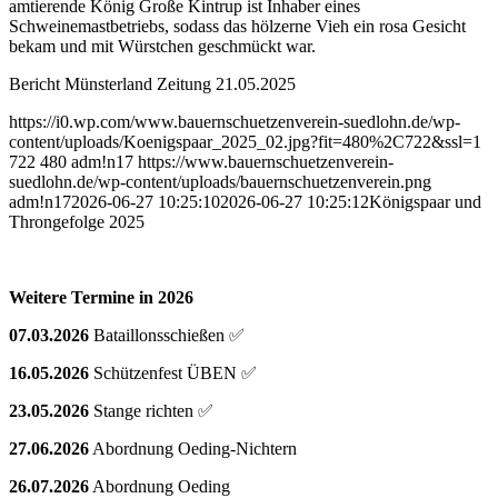
amtierende König Große Kintrup ist Inhaber eines
Schweinemastbetriebs, sodass das hölzerne Vieh ein rosa Gesicht
bekam und mit Würstchen geschmückt war.
Bericht Münsterland Zeitung 21.05.2025
https://i0.wp.com/www.bauernschuetzenverein-suedlohn.de/wp-
content/uploads/Koenigspaar_2025_02.jpg?fit=480%2C722&ssl=1
722
480
adm!n17
https://www.bauernschuetzenverein-
suedlohn.de/wp-content/uploads/bauernschuetzenverein.png
adm!n17
2026-06-27 10:25:10
2026-06-27 10:25:12
Königspaar und
Throngefolge 2025
Weitere Termine in 2026
07.03.2026
Bataillonsschießen ✅
16.05.2026
Schützenfest ÜBEN ✅
23.05.2026
Stange richten ✅
27.06.2026
Abordnung Oeding-Nichtern
26.07.2026
Abordnung Oeding