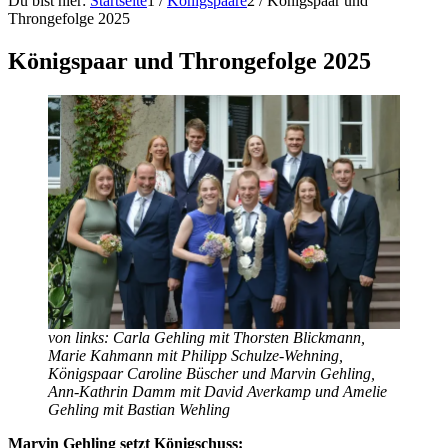
Du bist hier:
Startseite
1
/
Königspaare
2
/
Königspaar und
Throngefolge 2025
Königspaar und Throngefolge 2025
von links: Carla Gehling mit Thorsten Blickmann,
Marie Kahmann mit Philipp Schulze-Wehning,
Königspaar Caroline Büscher und Marvin Gehling,
Ann-Kathrin Damm mit David Averkamp und Amelie
Gehling mit Bastian Wehling
Marvin Gehling setzt Königschuss: