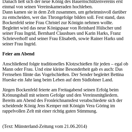
Danach ließ sich der neue König des Bauernschützenvereins erst
einmal von seinen Vereinskameraden hochleben.
Dann kamen sie in dem Zelt zusammen, um geheimnisvoll darüber
zu entscheiden, wer das Throngefolge bilden soll. Fest stand, dass
Bockenfeld seine Frau Christel zur Königin nehmen wollte.
Begleitet wird das neue Königspaar von Reinhard Hülscher und
seiner Frau Ingrid, Bernhard Claushues und Karin Harks, Franz
Schrieverhoff und seiner Frau Elisabeth, sowie Rainer Harks und
seiner Frau Ingrid.
Feier am Abend
Anschließend folgte traditionelles Klotzschießen für jeden – egal ob
Mann oder Frau. Und eine kleine Besonderheit gab es auch: Das
Fernsehen filmte das Vogelschießen. Der Sender begleitet Bettina
Hueske ein Jahr lang beim Leben auf dem Südlohner Land.
Jürgen Bockenfeld feierte am Freitagabend seinen Erfolg beim
Krönungsball mit seinem Gefolge und den Vereinsmitgliedern.
Bereits am Abend des Fronleichnamsfest verabschiedete sich der
scheidende König Jens Kemper mit Königin Vera Göring im
rappelvollen Zelt mit einer richtig guten Stimmung.
(Text: Münsterland-Zeitung vom 21.06.2014)