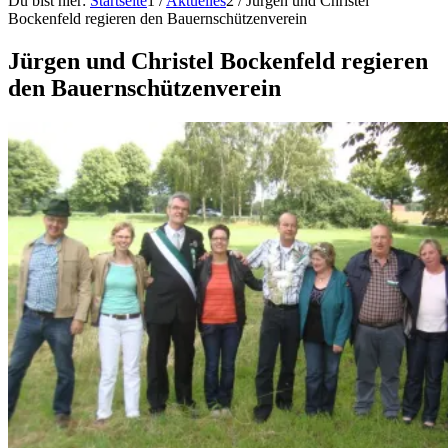
Du bist hier:
Startseite
1
/
Aktuelles
2
/
Jürgen und Christel
Bockenfeld regieren den Bauernschützenverein
Jürgen und Christel Bockenfeld regieren
den Bauernschützenverein