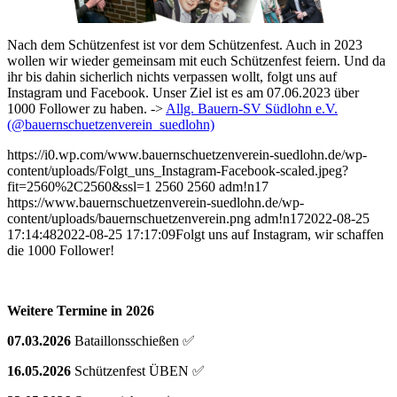
Nach dem Schützenfest ist vor dem Schützenfest. Auch in 2023
wollen wir wieder gemeinsam mit euch Schützenfest feiern. Und da
ihr bis dahin sicherlich nichts verpassen wollt, folgt uns auf
Instagram und Facebook. Unser Ziel ist es am 07.06.2023 über
1000 Follower zu haben. ->
Allg. Bauern-SV Südlohn e.V.
(@bauernschuetzenverein_suedlohn)
https://i0.wp.com/www.bauernschuetzenverein-suedlohn.de/wp-
content/uploads/Folgt_uns_Instagram-Facebook-scaled.jpeg?
fit=2560%2C2560&ssl=1
2560
2560
adm!n17
https://www.bauernschuetzenverein-suedlohn.de/wp-
content/uploads/bauernschuetzenverein.png
adm!n17
2022-08-25
17:14:48
2022-08-25 17:17:09
Folgt uns auf Instagram, wir schaffen
die 1000 Follower!
Weitere Termine in 2026
07.03.2026
Bataillonsschießen ✅
16.05.2026
Schützenfest ÜBEN ✅