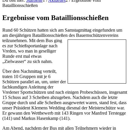
Du bist hier:
Startseite
1
/
Aktuelles
2
/
Ergebnisse vom
Bataillionsschießen
Ergebnisse vom Bataillionsschießen
Rund 60 Schützen hatten sich am Samstagmittag eingefunden um
am diesjährigen Bataillionsschießen des Bauernschützenvereins
teilzunehmen.
Mit dem Bus ging
es zur Schießsportanlage nach
Vreden, wo man in geselliger
Runde erst mal etwas
„Zielwasser“ zu sich nahm.
Über den Nachmittag verteilt,
traten 10 Gruppen mit je 6
Schützen parallel an, um, unter der
fachkundigen Anleitung der
Vredener Sportschützen und nach einigen Probeschüssen, insgesamt
15 Schuss auf 3 Scheiben abzugeben. Nachdem auch die letzte
Gruppe durch und alle Scheiben ausgewertet waren, stand fest, dass
unser Präsident Klemens Wedding diesmal der Meisterschütze war.
Er gewann den Wettbewerb mit 143 Ringen vor Manfred Terstegge
(141) und Markus Hasenkamp (141).
Am Abend, nachdem der Bus mit allen Teilnehmern wieder in