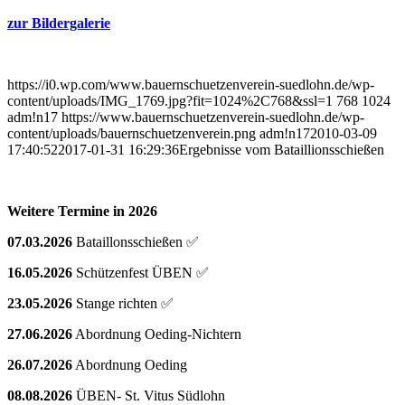
zur Bildergalerie
https://i0.wp.com/www.bauernschuetzenverein-suedlohn.de/wp-
content/uploads/IMG_1769.jpg?fit=1024%2C768&ssl=1
768
1024
adm!n17
https://www.bauernschuetzenverein-suedlohn.de/wp-
content/uploads/bauernschuetzenverein.png
adm!n17
2010-03-09
17:40:52
2017-01-31 16:29:36
Ergebnisse vom Bataillionsschießen
Weitere Termine in 2026
07.03.2026
Bataillonsschießen ✅
16.05.2026
Schützenfest ÜBEN ✅
23.05.2026
Stange richten ✅
27.06.2026
Abordnung Oeding-Nichtern
26.07.2026
Abordnung Oeding
08.08.2026
ÜBEN- St. Vitus Südlohn