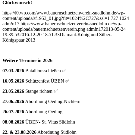
Glückwunsch!
https://i0.wp.com/www.bauernschuetzenverein-suedlohn.de/wp-
content/uploads/sf1953_01.jpg?fit=1024%2C727&ssl=1
727
1024
adm!n17
https://www.bauernschuetzenverein-suedlohn.de/wp-
content/uploads/bauernschuetzenverein.png
adm!n17
2013-05-24
19:39:53
2016-12-20 18:51:33
Diamant-König und Silber-
Königspaar 2013
Weitere Termine in 2026
07.03.2026
Bataillonsschießen ✅
16.05.2026
Schützenfest ÜBEN ✅
23.05.2026
Stange richten ✅
27.06.2026
Abordnung Oeding-Nichtern
26.07.2026
Abordnung Oeding
08.08.2026
ÜBEN- St. Vitus Südlohn
22. & 23.08.2026
Abordnung Südlohn