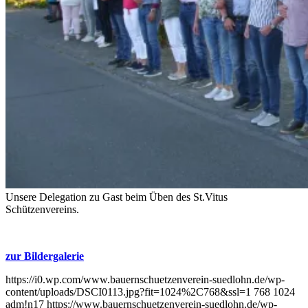
Unsere Delegation zu Gast beim Üben des St.Vitus
Schützenvereins.
zur Bildergalerie
https://i0.wp.com/www.bauernschuetzenverein-suedlohn.de/wp-
content/uploads/DSCI0113.jpg?fit=1024%2C768&ssl=1
768
1024
adm!n17
https://www.bauernschuetzenverein-suedlohn.de/wp-