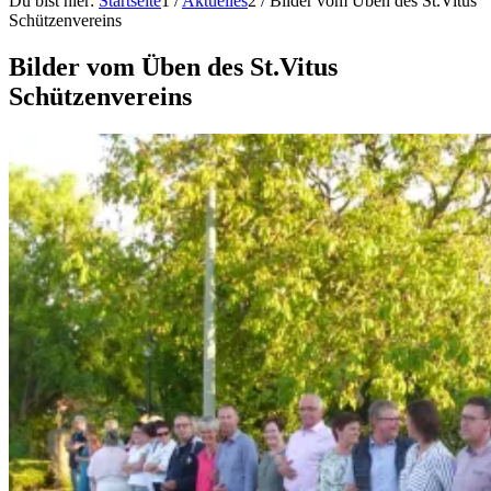
Du bist hier:
Startseite
1
/
Aktuelles
2
/
Bilder vom Üben des St.Vitus
Schützenvereins
Bilder vom Üben des St.Vitus
Schützenvereins