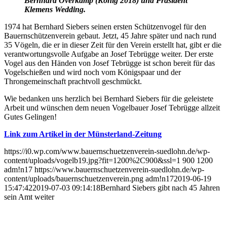
Bernhard Overkamp (König 2018) und Präsident
Klemens Wedding.
1974 hat Bernhard Siebers seinen ersten Schützenvogel für den
Bauernschützenverein gebaut. Jetzt, 45 Jahre später und nach rund
35 Vögeln, die er in dieser Zeit für den Verein erstellt hat, gibt er die
verantwortungsvolle Aufgabe an Josef Tebrügge weiter. Der erste
Vogel aus den Händen von Josef Tebrügge ist schon bereit für das
Vogelschießen und wird noch vom Königspaar und der
Throngemeinschaft prachtvoll geschmückt.
Wie bedanken uns herzlich bei Bernhard Siebers für die geleistete
Arbeit und wünschen dem neuen Vogelbauer Josef Tebrügge allzeit
Gutes Gelingen!
Link zum Artikel in der Münsterland-Zeitung
https://i0.wp.com/www.bauernschuetzenverein-suedlohn.de/wp-
content/uploads/vogelb19.jpg?fit=1200%2C900&ssl=1
900
1200
adm!n17
https://www.bauernschuetzenverein-suedlohn.de/wp-
content/uploads/bauernschuetzenverein.png
adm!n17
2019-06-19
15:47:42
2019-07-03 09:14:18
Bernhard Siebers gibt nach 45 Jahren
sein Amt weiter