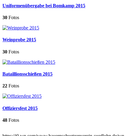
Uniformenübergabe bei Bomkamp 2015
30
Fotos
Weinprobe 2015
30
Fotos
Bataillionsschießen 2015
22
Fotos
Offiziersfest 2015
48
Fotos
https://i0.wp.com/www.bauernschuetzenverein-suedlohn.de/wp-