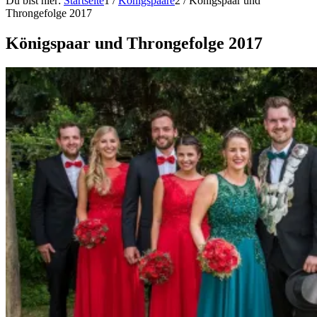
Du bist hier:
Startseite
1
/
Königspaare
2
/
Königspaar und
Throngefolge 2017
Königspaar und Throngefolge 2017