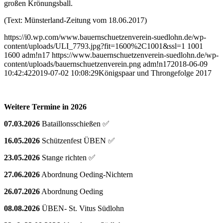
großen Krönungsball.
(Text: Münsterland-Zeitung vom 18.06.2017)
https://i0.wp.com/www.bauernschuetzenverein-suedlohn.de/wp-
content/uploads/ULI_7793.jpg?fit=1600%2C1001&ssl=1
1001
1600
adm!n17
https://www.bauernschuetzenverein-suedlohn.de/wp-
content/uploads/bauernschuetzenverein.png
adm!n17
2018-06-09
10:42:42
2019-07-02 10:08:29
Königspaar und Throngefolge 2017
Weitere Termine in 2026
07.03.2026
Bataillonsschießen ✅
16.05.2026
Schützenfest ÜBEN ✅
23.05.2026
Stange richten ✅
27.06.2026
Abordnung Oeding-Nichtern
26.07.2026
Abordnung Oeding
08.08.2026
ÜBEN- St. Vitus Südlohn