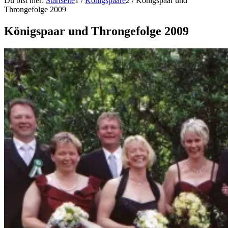
Du bist hier:
Startseite
1
/
Königspaare
2
/
Königspaar und
Throngefolge 2009
Königspaar und Throngefolge 2009