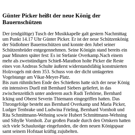
Günter Picker heißt der neue König der
Bauernschützen
Der (endgültige) Tusch der Musikkapelle galt gestern Nachmittag
um Punkt 14.17 Uhr Günter Picker. Er ist der neue Schützenkönig
der Südlohner Bauernschützen und konnte den Jubel seiner
Schützenbrüder entgegennehmen. Seine Königin stand bereits ein
paar Minuten später fest: Es ist Stefanie Overkamp.Nach einem
mehr als zweistündigen Schieß-Marathon holte Picker die Reste
eines von Andreas Schulte äußerst widerstandsfähig konstruierten
Holzvogels mit dem 353. Schuss von der dicht umlagerten
Vogelstange am Vikar-Meyer-Platz.
Bis zum rühmlichen Ende des Schießens hatte sich der neue König
ein intensives Duell mit Bernhard Siebers geliefert, in das
zwischenzeitlich unter anderem auch Rudi Terhörne, Bernhard
Icking und Oberst Severin Thiemann eingegriffen hatten. Das
Throngefolge besteht aus Bernhard Overkamp und Maria Picker,
Ludger Tenbrake und Ludwina Frieling, Bernhard Vornholt und
Rita Schmittmann-Wehning sowie Hubert Schmittmann-Wehning
und Sibylle Vornholt. Zur großen Parade durch den Ortskern hatten
sich viele Schaulustige eingefunden, die dem neuen Königspaar
samt seinem Hofstaat kräftig zujubelten.