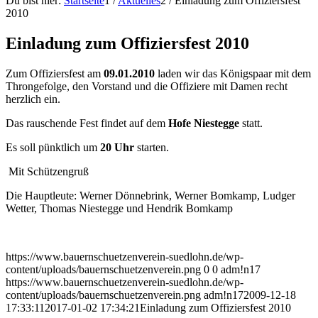
Du bist hier:
Startseite
1
/
Aktuelles
2
/
Einladung zum Offiziersfest
2010
Einladung zum Offiziersfest 2010
Zum Offiziersfest am
09.01.2010
laden wir das Königspaar mit dem
Throngefolge, den Vorstand und die Offiziere mit Damen recht
herzlich ein.
Das rauschende Fest findet auf dem
Hofe Niestegge
statt.
Es soll pünktlich um
20 Uhr
starten.
Mit Schützengruß
Die Hauptleute: Werner Dönnebrink, Werner Bomkamp, Ludger
Wetter, Thomas Niestegge und Hendrik Bomkamp
https://www.bauernschuetzenverein-suedlohn.de/wp-
content/uploads/bauernschuetzenverein.png
0
0
adm!n17
https://www.bauernschuetzenverein-suedlohn.de/wp-
content/uploads/bauernschuetzenverein.png
adm!n17
2009-12-18
17:33:11
2017-01-02 17:34:21
Einladung zum Offiziersfest 2010