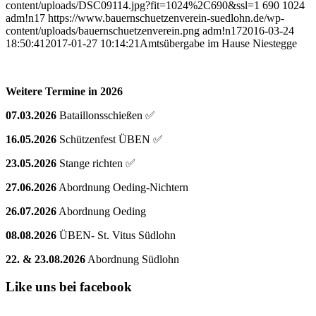
content/uploads/DSC09114.jpg?fit=1024%2C690&ssl=1
690
1024
adm!n17
https://www.bauernschuetzenverein-suedlohn.de/wp-
content/uploads/bauernschuetzenverein.png
adm!n17
2016-03-24
18:50:41
2017-01-27 10:14:21
Amtsübergabe im Hause Niestegge
Weitere Termine in 2026
07.03.2026
Bataillonsschießen ✅
16.05.2026
Schützenfest ÜBEN ✅
23.05.2026
Stange richten ✅
27.06.2026
Abordnung Oeding-Nichtern
26.07.2026
Abordnung Oeding
08.08.2026
ÜBEN- St. Vitus Südlohn
22. & 23.08.2026
Abordnung Südlohn
Like uns bei facebook